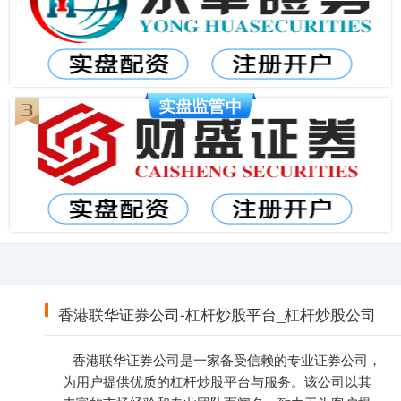
香港联华证券公司-杠杆炒股平台_杠杆炒股公司
香港联华证券公司是一家备受信赖的专业证券公司，
为用户提供优质的杠杆炒股平台与服务。该公司以其