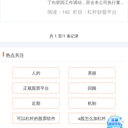
丁向群因工作调动，辞去本公司执行董
事、董事长及董事会战略与投资/可持续发
阅读：
142
栏目：
杠杆炒股平台
展委员会主任....
共 1 页/1 条记录
热点关注
人的
美丽
正规股票平台
回顾
近期
机制
可以杠杆的股票软件
a股怎么加杠杆