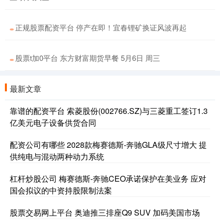
正规股票配资平台 停产在即！宜春锂矿换证风波再起
股票t加0平台 东方财富期货早餐 5月6日 周三
最新文章
靠谱的配资平台 索菱股份(002766.SZ)与三菱重工签订1.3
亿美元电子设备供货合同
配资公司有哪些 2028款梅赛德斯-奔驰GLA级尺寸增大 提
供纯电与混动两种动力系统
杠杆炒股公司 梅赛德斯-奔驰CEO承诺保护在美业务 应对
国会拟议的中资持股限制法案
股票交易网上平台 奥迪推三排座Q9 SUV 加码美国市场