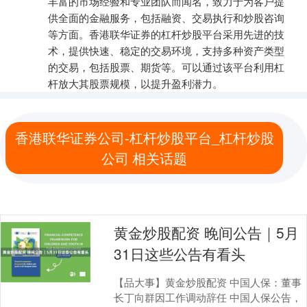
丰富的市场经验和专业团队而闻名，致力于为客户提
供全面的金融服务，包括融资、交易执行和炒股咨询
等方面。香港联华证券的杠杆炒股平台采用先进的技
术，提供快速、稳定的交易环境，支持多种资产类型
的交易，包括股票、期货等。可以通过该平台利用杠
杆放大其股票规模，以提升盈利潜力。
香港联华证券公司-杠杆炒股平台_杠杆炒股
公司 相关话题
黄金炒股配资 晚间公告｜5月
31日这些公告有看头
【品大事】黄金炒股配资 中国人保：董事
长丁向群因工作调动辞任 中国人保公告，