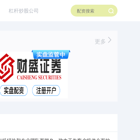
杠杆炒股公司
更多