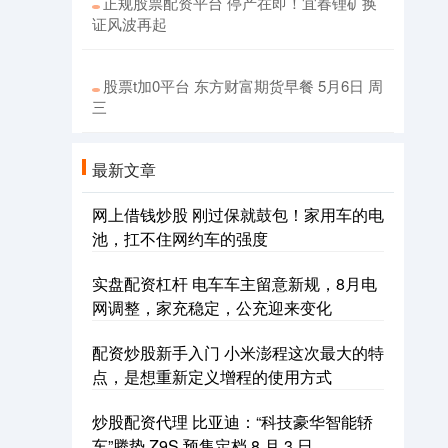
正规股票配资平台 停产在即！宜春锂矿换
证风波再起
股票t加0平台 东方财富期货早餐 5月6日 周
三
最新文章
网上借钱炒股 刚过保就鼓包！家用车的电
池，扛不住网约车的强度
实盘配资杠杆 电车车主留意新规，8月电
网调整，家充稳定，公充迎来变化
配资炒股新手入门 小米澎程这次最大的特
点，是想重新定义增程的使用方式
炒股配资代理 比亚迪：“科技豪华智能轿
车”腾势 Z9S 预售定档 8 月 3 日