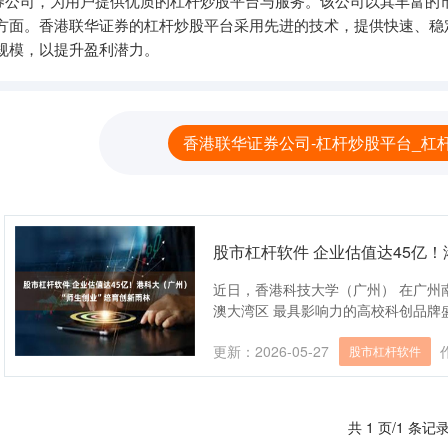
券公司，为用户提供优质的杠杆炒股平台与服务。该公司以其丰富的
方面。香港联华证券的杠杆炒股平台采用先进的技术，提供快速、稳
规模，以提升盈利潜力。
香港联华证券公司-杠杆炒股平台_杠
股市杠杆软件 企业估值达45亿！
近日，香港科技大学（广州） 在广州南沙
澳大湾区 最具影响力的高校科创品牌盛会
更新：2026-05-27
股市杠杆软件
共 1 页/1 条记