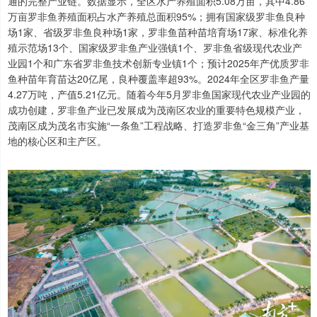
通的完整产业链。数据显示，全区水产养殖面积5.08万亩，其中4.86
万亩罗非鱼养殖面积占水产养殖总面积95%；拥有国家级罗非鱼良种
场1家、省级罗非鱼良种场1家，罗非鱼苗种苗培育场17家、标准化养
殖示范场13个、国家级罗非鱼产业强镇1个、罗非鱼省级现代农业产
业园1个和广东省罗非鱼技术创新专业镇1个；预计2025年产优质罗非
鱼种苗年育苗达20亿尾，良种覆盖率超93%。2024年全区罗非鱼产量
4.27万吨，产值5.21亿元。随着今年5月罗非鱼国家现代农业产业园的
成功创建，罗非鱼产业已发展成为茂南区农业的重要特色规模产业，
茂南区成为茂名市实施“一条鱼”工程战略、打造罗非鱼“金三角”产业基
地的核心区和主产区。