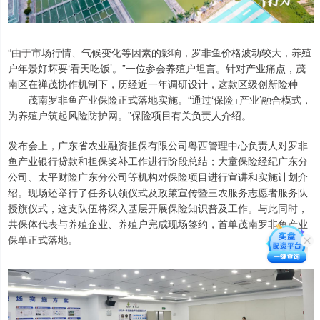
“由于市场行情、气候变化等因素的影响，罗非鱼价格波动较大，养殖
户年景好坏要‘看天吃饭’。”一位参会养殖户坦言。针对产业痛点，茂
南区在禅茂协作机制下，历经近一年调研设计，这款区级创新险种
——茂南罗非鱼产业保险正式落地实施。“通过‘保险+产业’融合模式，
为养殖户筑起风险防护网。”保险项目有关负责人介绍。
发布会上，广东省农业融资担保有限公司粤西管理中心负责人对罗非
鱼产业银行贷款和担保奖补工作进行阶段总结；大童保险经纪广东分
公司、太平财险广东分公司等机构对保险项目进行宣讲和实施计划介
绍。现场还举行了任务认领仪式及政策宣传暨三农服务志愿者服务队
授旗仪式，这支队伍将深入基层开展保险知识普及工作。与此同时，
共保体代表与养殖企业、养殖户完成现场签约，首单茂南罗非鱼产业
保单正式落地。