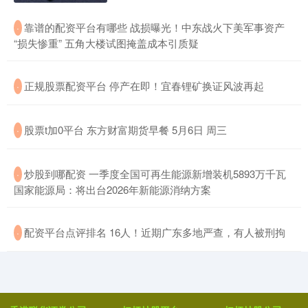
​靠谱的配资平台有哪些 战损曝光！中东战火下美军事资产
·
“损失惨重” 五角大楼试图掩盖成本引质疑
​正规股票配资平台 停产在即！宜春锂矿换证风波再起
·
​股票t加0平台 东方财富期货早餐 5月6日 周三
·
​炒股到哪配资 一季度全国可再生能源新增装机5893万千瓦
·
国家能源局：将出台2026年新能源消纳方案
​配资平台点评排名 16人！近期广东多地严查，有人被刑拘
·