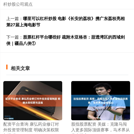
杆炒股公司观点
上一篇：
哪里可以杠杆炒股 电影《长安的荔枝》携广东荔枝亮相
第27届上海电影节
下一篇：
股票杠杆平台哪些好 疏附木亚格杏：甜透湾区的西域剑
侠｜疆品八侠①
相关文章
配资平台查询 康弘药业修订对
股指股票配资 美媒：克隆马闯
外投资管理制度 明确决策权限
入更多国际顶级赛事，马术界从