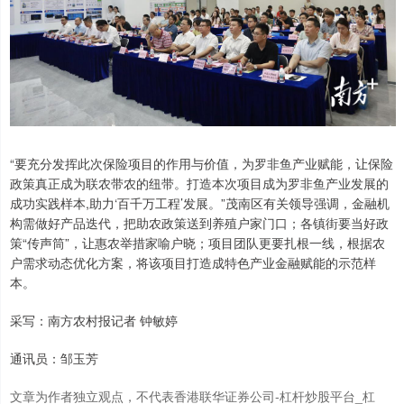
“要充分发挥此次保险项目的作用与价值，为罗非鱼产业赋能，让保险
政策真正成为联农带农的纽带。打造本次项目成为罗非鱼产业发展的
成功实践样本,助力‘百千万工程’发展。”茂南区有关领导强调，金融机
构需做好产品迭代，把助农政策送到养殖户家门口；各镇街要当好政
策“传声筒”，让惠农举措家喻户晓；项目团队更要扎根一线，根据农
户需求动态优化方案，将该项目打造成特色产业金融赋能的示范样
本。
采写：南方农村报记者 钟敏婷
通讯员：邹玉芳
文章为作者独立观点，不代表香港联华证券公司-杠杆炒股平台_杠