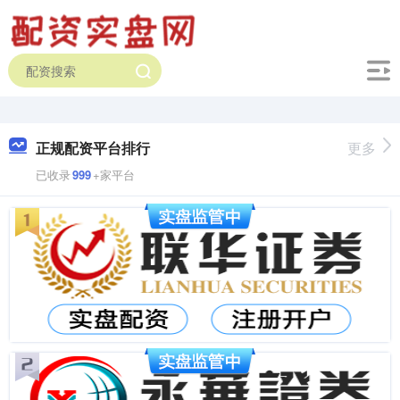
正规配资平台排行
更多
已收录
999
+家平台