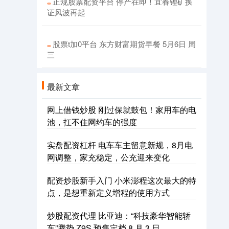
正规股票配资平台 停产在即！宜春锂矿换
证风波再起
股票t加0平台 东方财富期货早餐 5月6日 周
三
最新文章
网上借钱炒股 刚过保就鼓包！家用车的电
池，扛不住网约车的强度
实盘配资杠杆 电车车主留意新规，8月电
网调整，家充稳定，公充迎来变化
配资炒股新手入门 小米澎程这次最大的特
点，是想重新定义增程的使用方式
炒股配资代理 比亚迪：“科技豪华智能轿
车”腾势 Z9S 预售定档 8 月 3 日