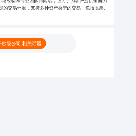
市场经验和专业团队而闻名，致力于为客户提供全面的
定的交易环境，支持多种资产类型的交易，包括股票、
杆炒股公司 相关话题