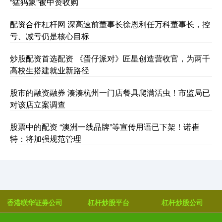
“猛犸象”被中资收购
配资合作杠杆网 深高速前董事长徐恩利任万科董事长，控
亏、减亏仍是核心目标
炒股配资首选配资 《蛋仔派对》匠星创造营收官，为两千
高校生搭建就业新路径
股市的融资融券 湊湊杭州一门店餐具爬满活虫！市监局已
对该店立案调查
股票中的配资 “澳洲一线品牌”等宣传用语已下架！诺崔
特：将加强规范管理
香港联华证券公司
杠杆炒股平台
杠杆炒股公司