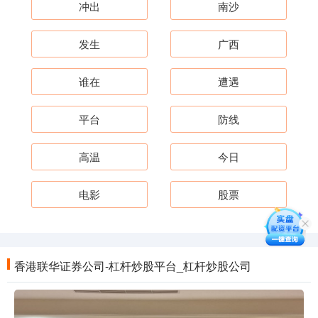
冲出
南沙
发生
广西
谁在
遭遇
平台
防线
高温
今日
电影
股票
香港联华证券公司-杠杆炒股平台_杠杆炒股公司