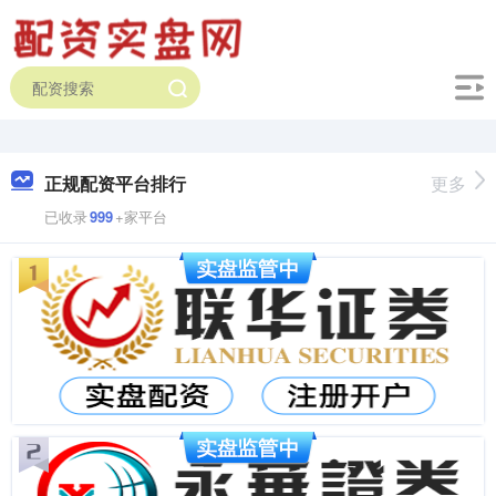
正规配资平台排行
更多
已收录
999
+家平台