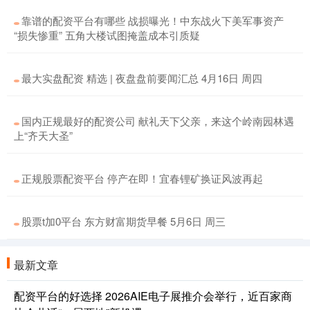
靠谱的配资平台有哪些 战损曝光！中东战火下美军事资产
“损失惨重” 五角大楼试图掩盖成本引质疑
最大实盘配资 精选 | 夜盘盘前要闻汇总 4月16日 周四
国内正规最好的配资公司 献礼天下父亲，来这个岭南园林遇
上“齐天大圣”
正规股票配资平台 停产在即！宜春锂矿换证风波再起
股票t加0平台 东方财富期货早餐 5月6日 周三
最新文章
配资平台的好选择 2026AIE电子展推介会举行，近百家商