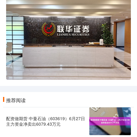
推荐阅读
配资做期货 中曼石油（603619）6月27日
主力资金净卖出6079.43万元