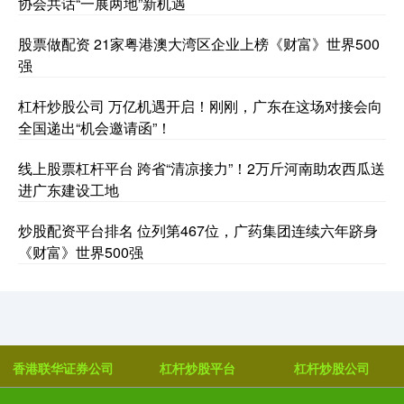
协会共话“一展两地”新机遇
股票做配资 21家粤港澳大湾区企业上榜《财富》世界500
强
杠杆炒股公司 万亿机遇开启！刚刚，广东在这场对接会向
全国递出“机会邀请函”！
线上股票杠杆平台 跨省“清凉接力”！2万斤河南助农西瓜送
进广东建设工地
炒股配资平台排名 位列第467位，广药集团连续六年跻身
《财富》世界500强
香港联华证券公司
杠杆炒股平台
杠杆炒股公司